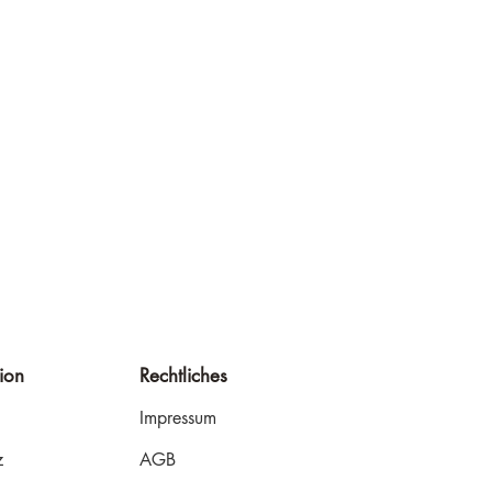
n sind rechtlich vorgeschrieben und
 das Vertrauen deiner Kunden zu
ion
Rechtliches
Impressum
z
AGB