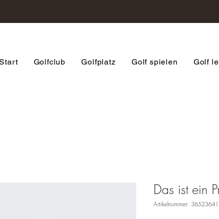
Start
Golfclub
Golfplatz
Golf spielen
Golf l
Das ist ein P
Artikelnummer: 3652364