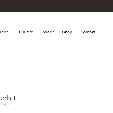
ernen
Turniere
Indoor
Shop
Kontakt
rodukt
1234523