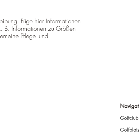
Klare Versandregelunge
eine gute Möglichkeit,
gewinnen.
eibung. Füge hier Informationen 
. B. Informationen zu Größen 
emeine Pflege- und 
Navigat
Golfclub
Golfplat