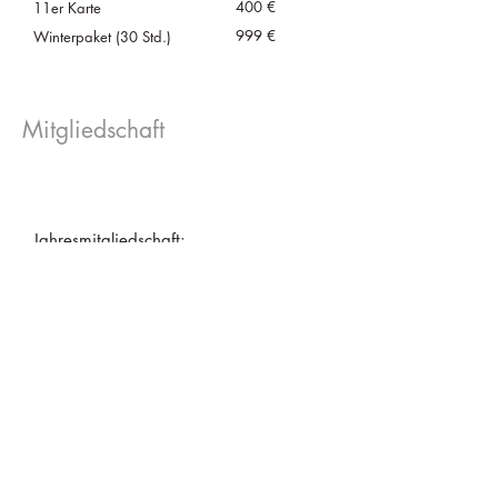
400 €
11er Karte
999 €
Winterp
aket (30 Std.)
Mitgliedschaft
Jahresmitgliedschaft:
jährliche Zahlung
1.425 € / Jahr*
Erwachsene bis 35
999 € / Jahr
monatliche Zahlung
125 € / Monat*
Jugendliche:
bis 8 Jahre
149 € / Jahr*