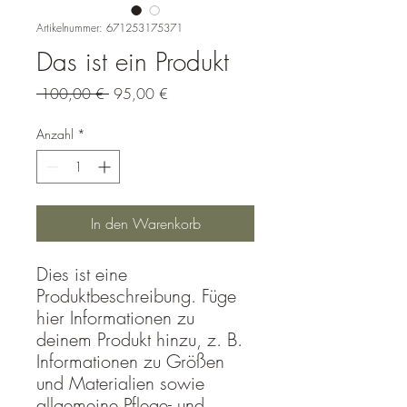
Artikelnummer: 671253175371
Das ist ein Produkt
Standardpreis
Sale-
 100,00 € 
95,00 €
Preis
Anzahl
*
In den Warenkorb
Dies ist eine 
Produktbeschreibung. Füge 
hier Informationen zu 
deinem Produkt hinzu, z. B. 
Informationen zu Größen 
und Materialien sowie 
allgemeine Pflege- und 