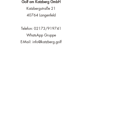
Golf am Katzberg GmbH
Katzbergstraße 21
40764 Langenfeld
Telefon: 02173/919741
WhatsApp Gruppe
E-Mail: info@katzberg.golf
Navigation
Golfclub
Golfplatz
Golf spielen
Golf lernen
Turniere
Shop & Indoor